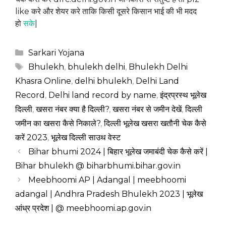
like करे और शेयर करे ताकि किसी दूसरे किसान भाई की भी मदद
हो
स
के
|
Categories
Sarkari Yojana
Tags
Bhulekh
,
bhulekh delhi
,
Bhulekh Delhi
Khasra Online
,
delhi bhulekh
,
Delhi Land
Record
,
Delhi land record by name
,
इंद्रप्रस्थ भूलेख
दिल्ली
,
खसरा नंबर क्या है दिल्ली?
,
खसरा नंबर से जमीन देखें
,
दिल्ली
जमीन का खसरा कैसे निकाले?
,
दिल्ली भूलेख खसरा खतौनी चेक कैसे
करें 2023
,
भूलेख दिल्ली साउथ वेस्ट
Bihar bhumi 2024 | बिहार भूलेख जमाबंदी चेक कैसे करें |
Bihar bhulekh @ biharbhumi.bihar.gov.in
Meebhoomi AP | Adangal | meebhoomi
adangal | Andhra Pradesh Bhulekh 2023 | भूलेख
आंध्र प्रदेश | @ meebhoomi.ap.gov.in