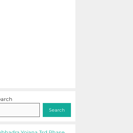
earch
Search
ubhadra Yojana 3rd Phase