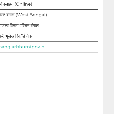
ऑनलाइन (Online)
वेस्ट बंगाल (West Bengal)
राजस्व विभाग पश्चिम बंगाल
फ्री भूलेख रिकॉर्ड चेक
banglarbhumi.gov.in