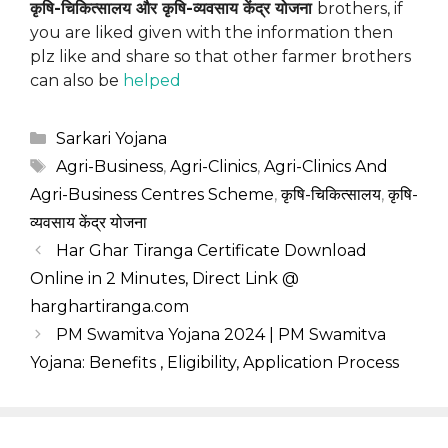
कृषि-चिकित्‍सालय और कृषि-व्यवसाय केंद्र योजना
brothers, if
you are liked given with the information then
plz like and share so that other farmer brothers
can also be
helped
Categories
Sarkari Yojana
Tags
Agri-Business
,
Agri-Clinics
,
Agri-Clinics And
Agri-Business Centres Scheme
,
कृषि-चिकित्‍सालय
,
कृषि-
व्यवसाय केंद्र योजना
Har Ghar Tiranga Certificate Download
Online in 2 Minutes, Direct Link @
harghartiranga.com
PM Swamitva Yojana 2024 | PM Swamitva
Yojana: Benefits , Eligibility, Application Process